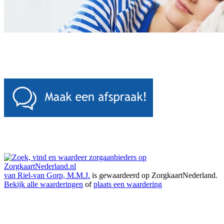
van Riel-van Gorp, M.M.J.
is gewaardeerd op ZorgkaartNederland.
Bekijk alle waarderingen
of
plaats een waardering