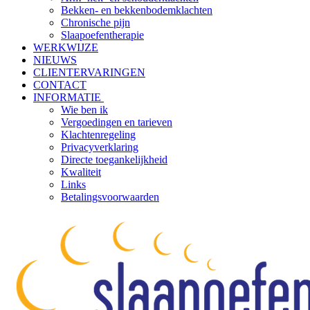
Bekken- en bekkenbodemklachten
Chronische pijn
Slaapoefentherapie
WERKWIJZE
NIEUWS
CLIENTERVARINGEN
CONTACT
INFORMATIE
Wie ben ik
Vergoedingen en tarieven
Klachtenregeling
Privacyverklaring
Directe toegankelijkheid
Kwaliteit
Links
Betalingsvoorwaarden